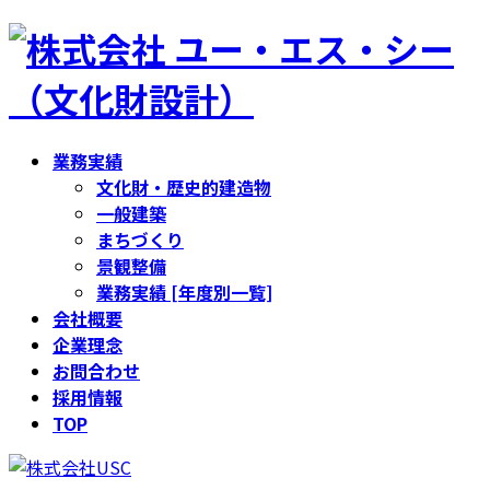
コ
ナ
ン
ビ
テ
ゲ
ン
ー
ツ
シ
業務実績
へ
ョ
文化財・歴史的建造物
ス
ン
一般建築
キ
に
まちづくり
ッ
移
景観整備
プ
動
業務実績 [年度別一覧]
会社概要
企業理念
お問合わせ
採用情報
TOP