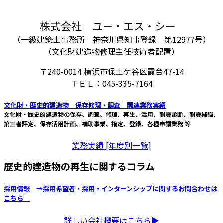
株式会社 ユー・エス・シー
（一級建築士事務所 神奈川県知事登録 第12977号）
（文化財建造物修理主任技術者配置）
〒240-0014 横浜市保土ケ谷区霞台47-14
ＴＥＬ：045-335-7164
文化財・歴史的建造物 保存修理・調査 関連業務実績
文化財・歴史的建造物の保存、調査、修理、再生、活用、耐震診断、耐震補強、
第三者評定、保存活用計画、補助事業、指定、登録、各種申請業務 等
業務実績 [年度別一覧]
歴史的建造物の再生に関するコラム
採用情報 →採用希望者・採用・インターンシップに関するお問合わせは
こちら
詳しい会社概要はこちら▶︎