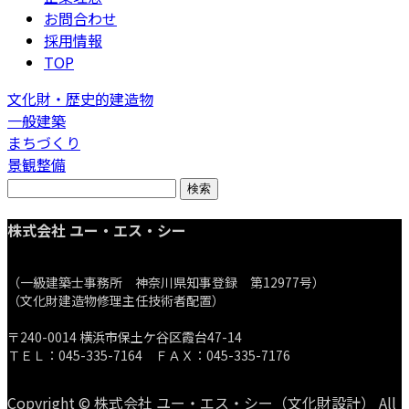
お問合わせ
採用情報
TOP
文化財・歴史的建造物
一般建築
まちづくり
景観整備
検
索:
株式会社 ユー・エス・シー
（一級建築士事務所 神奈川県知事登録 第12977号）
（文化財建造物修理主任技術者配置）
〒240-0014 横浜市保土ケ谷区霞台47-14
ＴＥＬ：045-335-7164 ＦＡＸ：045-335-7176
Copyright © 株式会社 ユー・エス・シー（文化財設計） All