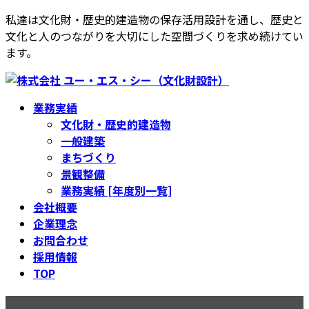
コ
ナ
私達は文化財・歴史的建造物の保存活用設計を通し、歴史と
ン
ビ
文化と人のつながりを大切にした空間づくりを求め続けてい
テ
ゲ
ます。
ン
ー
ツ
シ
へ
ョ
業務実績
ス
ン
文化財・歴史的建造物
キ
に
一般建築
ッ
移
まちづくり
プ
動
景観整備
業務実績 [年度別一覧]
会社概要
企業理念
お問合わせ
採用情報
TOP