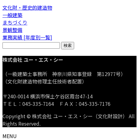
文化財・歴史的建造物
一般建築
まちづくり
景観整備
業務実績 [年度別一覧]
検
索:
株式会社 ユー・エス・シー
（一級建築士事務所 神奈川県知事登録 第12977号）
（文化財建造物修理主任技術者配置）
〒240-0014 横浜市保土ケ谷区霞台47-14
ＴＥＬ：045-335-7164 ＦＡＸ：045-335-7176
Copyright © 株式会社 ユー・エス・シー（文化財設計） All
Rights Reserved.
MENU