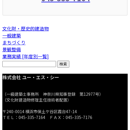
文化財・歴史的建造物
一般建築
まちづくり
景観整備
業務実績 [年度別一覧]
検
索:
株式会社 ユー・エス・シー
（一級建築士事務所 神奈川県知事登録 第12977号）
（文化財建造物修理主任技術者配置）
〒240-0014 横浜市保土ケ谷区霞台47-14
ＴＥＬ：045-335-7164 ＦＡＸ：045-335-7176