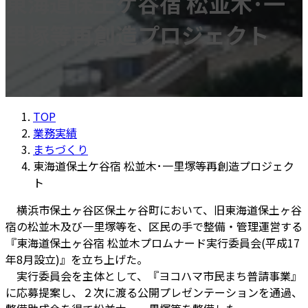
東海道保土ケ谷宿 松並木･一
里塚等再創造プロジェクト
TOP
業務実績
まちづくり
東海道保土ケ谷宿 松並木･一里塚等再創造プロジェク
ト
横浜市保土ヶ谷区保土ヶ谷町において、旧東海道保土ヶ谷
宿の松並木及び一里塚等を、区民の手で整備・管理運営する
『東海道保土ヶ谷宿 松並木プロムナード実行委員会(平成17
年8月設立)』を立ち上げた。
実行委員会を主体として、『ヨコハマ市民まち普請事業』
に応募提案し、２次に渡る公開プレゼンテーションを通過、