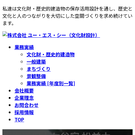
コ
ナ
私達は文化財・歴史的建造物の保存活用設計を通し、歴史と
ン
ビ
文化と人のつながりを大切にした空間づくりを求め続けてい
テ
ゲ
ます。
ン
ー
ツ
シ
へ
ョ
業務実績
ス
ン
文化財・歴史的建造物
キ
に
一般建築
ッ
移
まちづくり
プ
動
景観整備
業務実績 [年度別一覧]
会社概要
企業理念
お問合わせ
採用情報
TOP