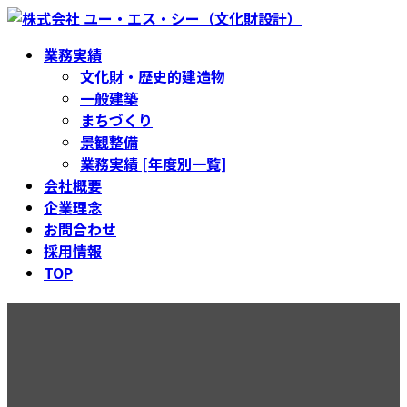
コ
ナ
ン
ビ
業務実績
テ
ゲ
文化財・歴史的建造物
ン
ー
一般建築
ツ
シ
まちづくり
へ
ョ
景観整備
ス
ン
業務実績 [年度別一覧]
キ
に
会社概要
ッ
移
企業理念
プ
動
お問合わせ
採用情報
TOP
御所台の井戸改修工事設計