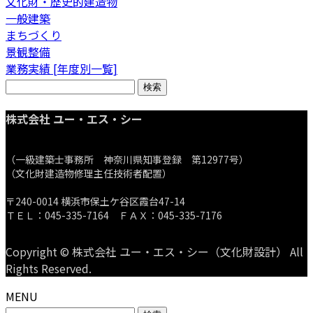
文化財・歴史的建造物
一般建築
まちづくり
景観整備
業務実績 [年度別一覧]
検
索:
株式会社 ユー・エス・シー
（一級建築士事務所 神奈川県知事登録 第12977号）
（文化財建造物修理主任技術者配置）
〒240-0014 横浜市保土ケ谷区霞台47-14
ＴＥＬ：045-335-7164 ＦＡＸ：045-335-7176
Copyright © 株式会社 ユー・エス・シー（文化財設計） All
Rights Reserved.
MENU
検