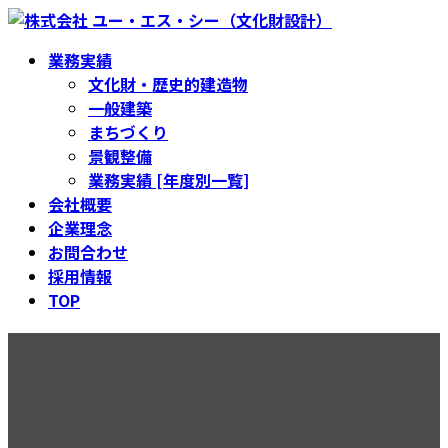
コ
ナ
ン
ビ
業務実績
テ
ゲ
文化財・歴史的建造物
ン
ー
一般建築
ツ
シ
まちづくり
へ
ョ
景観整備
ス
ン
業務実績 [年度別一覧]
キ
に
会社概要
ッ
移
企業理念
プ
動
お問合わせ
採用情報
TOP
黒田邸長屋再生工事設計・監
理【保存修理工事設計監理】