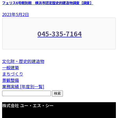
フェリス6号館別館 横浜市認定歴史的建造物調査【調査】
2023年5月2日
045-335-7164
文化財・歴史的建造物
一般建築
まちづくり
景観整備
業務実績 [年度別一覧]
検
索:
株式会社 ユー・エス・シー