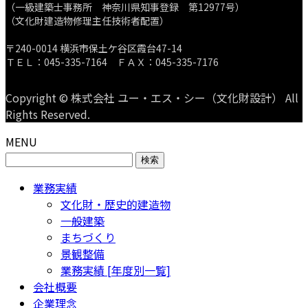
（一級建築士事務所 神奈川県知事登録 第12977号）
（文化財建造物修理主任技術者配置）
〒240-0014 横浜市保土ケ谷区霞台47-14
ＴＥＬ：045-335-7164 ＦＡＸ：045-335-7176
Copyright © 株式会社 ユー・エス・シー（文化財設計） All
Rights Reserved.
MENU
検
索:
業務実績
文化財・歴史的建造物
一般建築
まちづくり
景観整備
業務実績 [年度別一覧]
会社概要
企業理念