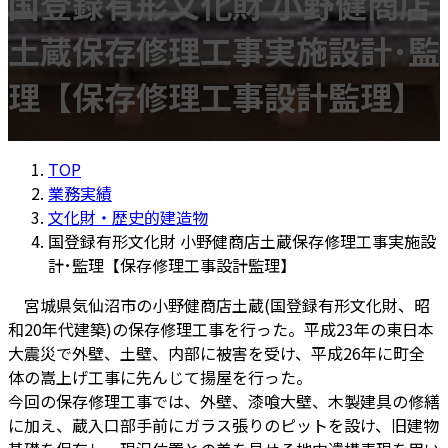
国登録有形文化財 小野健商店
土蔵保存修理工事実施設計･監
理【保存修理工事設計監理】
TOP
業務実績
文化財・歴史的建造物
国登録有形文化財 小野健商店土蔵保存修理工事実施設
計･監理【保存修理工事設計監理】
宮城県気仙沼市の小野健商店土蔵(国登録有形文化財、昭
和20年代建築)の保存修理工事を行った。平成23年の東日本
大震災で外壁、土壁、内部に被害を受け、平成26年に町全
体の嵩上げ工事に先んじて揚屋を行った。
今回の保存修理工事では、外壁、漆喰大壁、木製建具の修繕
に加え、蔵入口部手前にガラス張りのピットを設け、旧建物