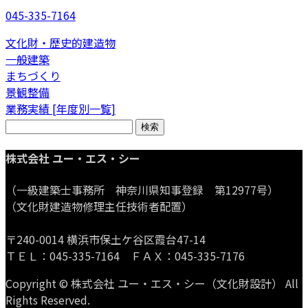
045-335-7164
文化財・歴史的建造物
一般建築
まちづくり
景観整備
業務実績 [年度別一覧]
検
索:
株式会社 ユー・エス・シー
（一級建築士事務所 神奈川県知事登録 第12977号）
（文化財建造物修理主任技術者配置）
〒240-0014 横浜市保土ケ谷区霞台47-14
ＴＥＬ：045-335-7164 ＦＡＸ：045-335-7176
Copyright © 株式会社 ユー・エス・シー（文化財設計） All
Rights Reserved.