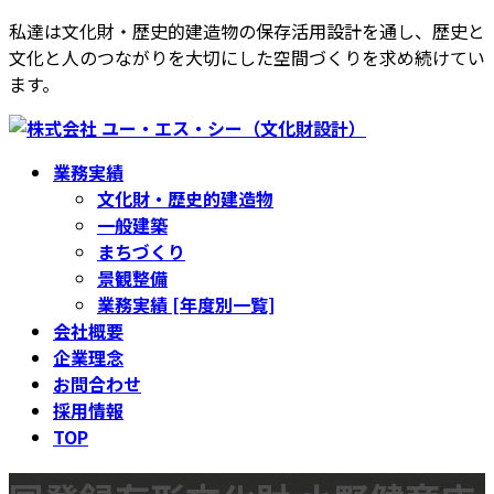
コ
ナ
私達は文化財・歴史的建造物の保存活用設計を通し、歴史と
ン
ビ
文化と人のつながりを大切にした空間づくりを求め続けてい
テ
ゲ
ます。
ン
ー
ツ
シ
へ
ョ
業務実績
ス
ン
文化財・歴史的建造物
キ
に
一般建築
ッ
移
まちづくり
プ
動
景観整備
業務実績 [年度別一覧]
会社概要
企業理念
お問合わせ
採用情報
TOP